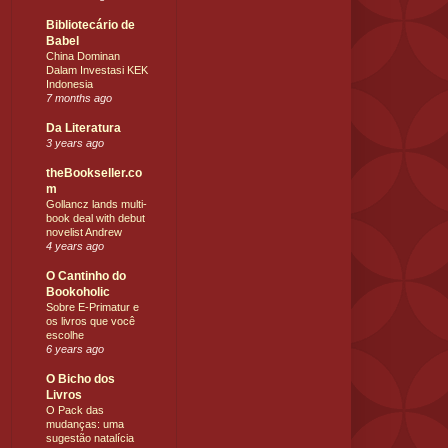
Bibliotecário de
Babel
China Dominan
Dalam Investasi KEK
Indonesia
7 months ago
Da Literatura
3 years ago
theBookseller.co
m
Gollancz lands multi-
book deal with debut
novelist Andrew
4 years ago
O Cantinho do
Bookoholic
Sobre E-Primatur e
os livros que você
escolhe
6 years ago
O Bicho dos
Livros
O Pack das
mudanças: uma
sugestão natalícia