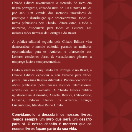
Chiado Editora revolucionou o mercado do livro em
língua portuguesa, editando mais de 1.000 novos títulos
por ano! Em virtude dos métodos inovadores de
produção e distribuição que desenvolvemos, todos os
livros publicados pela Chiado Editora estão, a todo o
momento, disponíveis para todos os Leitores, nas
maiores redes livreiras de Portugal e do Brasil.
A política editorial seguida pela Chiado Editora visa
democratizar o mundo editorial, gerando as melhores
oportunidades para os Autores, e oferecendo aos
Leitores excelentes obras, de variadíssimos géneros, a
um preço justo e sem preconceitos.
Dado o sucesso conquistado em Portugal e no Brasil, a
Chiado Editora expandiu o seu trabalho para vários
países, em várias línguas diferentes. Poderá descobrir as
obras publicadas pelas nossas divisões internacionais
através dos seus websites. A Chiado Editora publica
igualmente na Alemanha, Angola, Bélgica, Cabo-Verde,
Espanha, Estados Unidos da America, França,
Luxemburgo, Irlanda e Reino Unido.
Convidamo-lo a descobrir os nossos livros.
Temos sempre um livro que será um desafio
para si. O nosso desafio é merecer que os
nossos livros façam parte da sua vida.