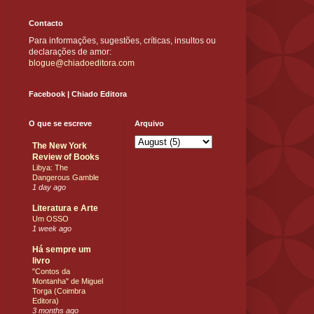
Contacto
Para informações, sugestões, críticas, insultos ou
declarações de amor:
blogue@chiadoeditora.com
Facebook | Chiado Editora
O que se escreve
Arquivo
The New York
Review of Books
Libya: The
Dangerous Gamble
1 day ago
Literatura e Arte
Um OSSO
1 week ago
Há sempre um
livro
"Contos da
Montanha" de Miguel
Torga (Coimbra
Editora)
3 months ago