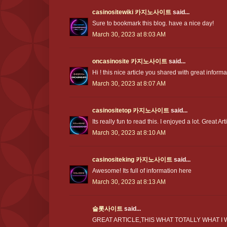
casinositewiki 카지노사이트
said...
Sure to bookmark this blog. have a nice day!
March 30, 2023 at 8:03 AM
oncasinosite 카지노사이트
said...
Hi ! this nice article you shared with great infor
March 30, 2023 at 8:07 AM
casinositetop 카지노사이트
said...
Its really fun to read this. I enjoyed a lot. Great Art
March 30, 2023 at 8:10 AM
casinositeking 카지노사이트
said...
Awesome! Its full of information here
March 30, 2023 at 8:13 AM
슬롯사이트
said...
GREAT ARTICLE,THIS WHAT TOTALLY WHAT I 