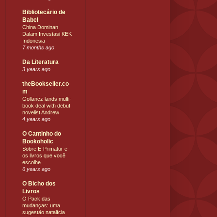
Bibliotecário de
Babel
China Dominan
Dalam Investasi KEK
Indonesia
7 months ago
Da Literatura
3 years ago
theBookseller.co
m
Gollancz lands multi-
book deal with debut
novelist Andrew
4 years ago
O Cantinho do
Bookoholic
Sobre E-Primatur e
os livros que você
escolhe
6 years ago
O Bicho dos
Livros
O Pack das
mudanças: uma
sugestão natalícia