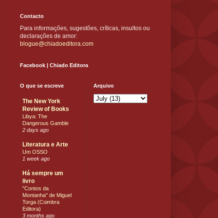
Contacto
Para informações, sugestões, críticas, insultos ou
declarações de amor:
blogue@chiadoeditora.com
Facebook | Chiado Editora
O que se escreve
Arquivo
The New York
Review of Books
Libya: The
Dangerous Gamble
2 days ago
Literatura e Arte
Um OSSO
1 week ago
Há sempre um
livro
"Contos da
Montanha" de Miguel
Torga (Coimbra
Editora)
3 months ago