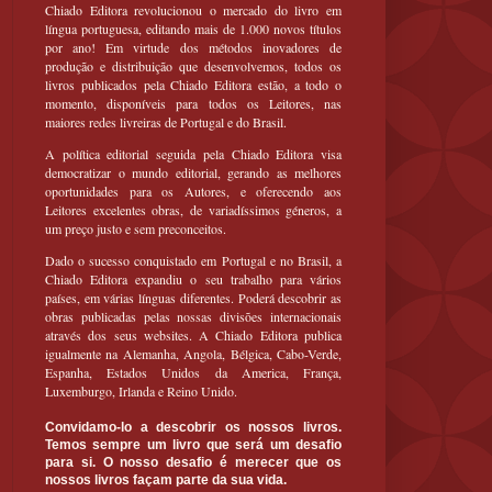
Chiado Editora revolucionou o mercado do livro em
língua portuguesa, editando mais de 1.000 novos títulos
por ano! Em virtude dos métodos inovadores de
produção e distribuição que desenvolvemos, todos os
livros publicados pela Chiado Editora estão, a todo o
momento, disponíveis para todos os Leitores, nas
maiores redes livreiras de Portugal e do Brasil.
A política editorial seguida pela Chiado Editora visa
democratizar o mundo editorial, gerando as melhores
oportunidades para os Autores, e oferecendo aos
Leitores excelentes obras, de variadíssimos géneros, a
um preço justo e sem preconceitos.
Dado o sucesso conquistado em Portugal e no Brasil, a
Chiado Editora expandiu o seu trabalho para vários
países, em várias línguas diferentes. Poderá descobrir as
obras publicadas pelas nossas divisões internacionais
através dos seus websites. A Chiado Editora publica
igualmente na Alemanha, Angola, Bélgica, Cabo-Verde,
Espanha, Estados Unidos da America, França,
Luxemburgo, Irlanda e Reino Unido.
Convidamo-lo a descobrir os nossos livros.
Temos sempre um livro que será um desafio
para si. O nosso desafio é merecer que os
nossos livros façam parte da sua vida.