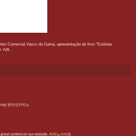
ntro Comercial Vasco da Gama, apresentação do livro "Estórias
+ IVA.
ring!
온라인카지노
ly great content on our website.
카지노사이트