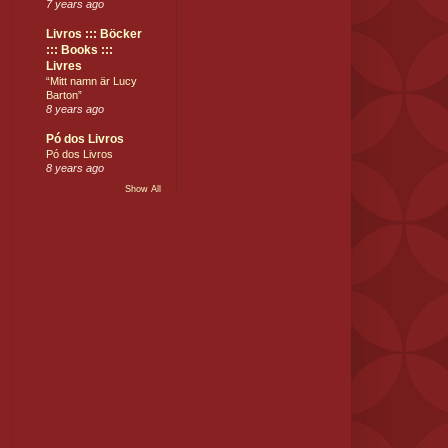
7 years ago
Livros ::: Böcker
::: Books :::
Livres
“Mitt namn är Lucy
Barton”
8 years ago
Pó dos Livros
Pó dos Livros
8 years ago
Show All