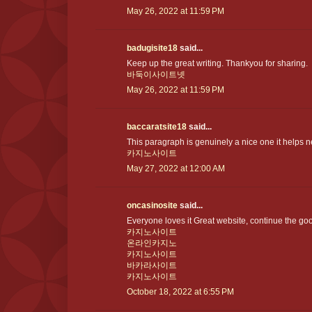
May 26, 2022 at 11:59 PM
badugisite18
said...
Keep up the great writing. Thankyou for sharing.
바둑이사이트넷
May 26, 2022 at 11:59 PM
baccaratsite18
said...
This paragraph is genuinely a nice one it helps n
카지노사이트
May 27, 2022 at 12:00 AM
oncasinosite
said...
Everyone loves it Great website, continue the g
카지노사이트
온라인카지노
카지노사이트
바카라사이트
카지노사이트
October 18, 2022 at 6:55 PM