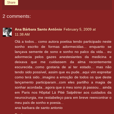
Share
2 comments:
Ana Bárbara Santo António
February 5, 2009 at
11:38 AM
Olá a todos... como autora poetisa tendo participado neste
sonho escrito de formas adormecidas... enquanto se
lançava semente de sono e sonho no palco da vida... eu
adormecia pelos gazes anestesiantes da medicina e
deixava que me cuidassem da alma recentemente
escurecida...como gostaria de aí ter estado... mas não
tendo sido possível, assim que eu pude...aqui vim espreitar
como terá sido...imagino a emoção de todos os que deste
lançamento participaram...com eles partilho a magia de
sonhar acordada...agora que o meu sono já passou... ainda
em Paris nos Hôpital Lá Pitié Salpêtrier aos cuidados da
neurocirurgia, me restabeleço para em breve reencontrar o
meu país de sonho e poesia...
ana barbara de santo antonio