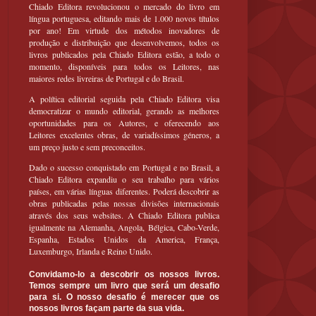
Chiado Editora revolucionou o mercado do livro em
língua portuguesa, editando mais de 1.000 novos títulos
por ano! Em virtude dos métodos inovadores de
produção e distribuição que desenvolvemos, todos os
livros publicados pela Chiado Editora estão, a todo o
momento, disponíveis para todos os Leitores, nas
maiores redes livreiras de Portugal e do Brasil.
A política editorial seguida pela Chiado Editora visa
democratizar o mundo editorial, gerando as melhores
oportunidades para os Autores, e oferecendo aos
Leitores excelentes obras, de variadíssimos géneros, a
um preço justo e sem preconceitos.
Dado o sucesso conquistado em Portugal e no Brasil, a
Chiado Editora expandiu o seu trabalho para vários
países, em várias línguas diferentes. Poderá descobrir as
obras publicadas pelas nossas divisões internacionais
através dos seus websites. A Chiado Editora publica
igualmente na Alemanha, Angola, Bélgica, Cabo-Verde,
Espanha, Estados Unidos da America, França,
Luxemburgo, Irlanda e Reino Unido.
Convidamo-lo a descobrir os nossos livros.
Temos sempre um livro que será um desafio
para si. O nosso desafio é merecer que os
nossos livros façam parte da sua vida.