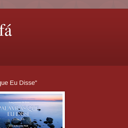
fá
que Eu Disse"