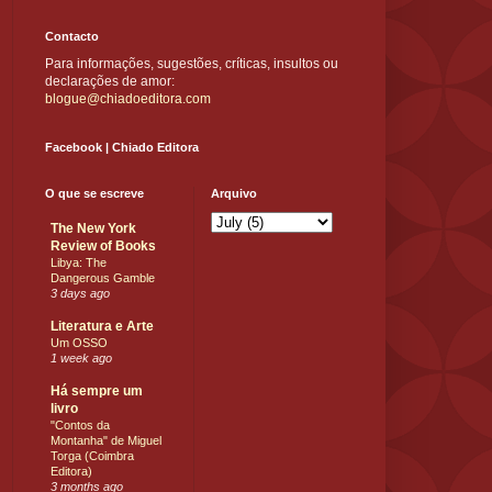
Contacto
Para informações, sugestões, críticas, insultos ou
declarações de amor:
blogue@chiadoeditora.com
Facebook | Chiado Editora
O que se escreve
Arquivo
The New York
Review of Books
Libya: The
Dangerous Gamble
3 days ago
Literatura e Arte
Um OSSO
1 week ago
Há sempre um
livro
"Contos da
Montanha" de Miguel
Torga (Coimbra
Editora)
3 months ago