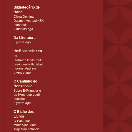
Bibliotecário de
Babel
China Dominan
Dalam Investasi KEK
Indonesia
7 months ago
Da Literatura
3 years ago
theBookseller.co
m
Gollancz lands multi-
book deal with debut
novelist Andrew
4 years ago
O Cantinho do
Bookoholic
Sobre E-Primatur e
os livros que você
escolhe
6 years ago
O Bicho dos
Livros
O Pack das
mudanças: uma
sugestão natalícia