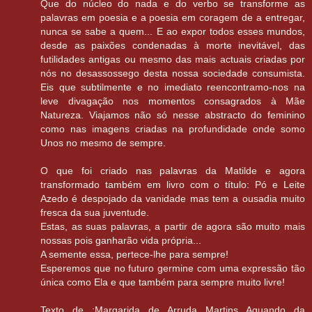
Que do núcleo do nada e do verbo se transforme as
palavras em poesia e a poesia em coragem de a entregar,
nunca se sabe a quem... E ao expor todos esses mundos,
desde as paixões condenadas à morte inevitável, das
futilidades antigas ou mesmo das mais actuais criadas por
nós no desassossego desta nossa sociedade consumista.
Eis que subtilmente e no imediato reencontramo-nos na
leve divagação nos momentos consagrados à Mãe
Natureza. Viajamos não só nesse abstracto do feminino
como nas imagens criadas na profundidade onde somo
Unos no mesmo de sempre.
O que foi criado nas palavras da Matilde e agora
transformado também em livro com o título: Pó e Leite
Azedo é despojado da vanidade mas tem a ousadia muito
fresca da sua juventude.
Estas, as suas palavras, a partir de agora são muito mais
nossas pois ganharão vida própria...
A semente essa, pertece-lhe para sempre!
Esperemos que no futuro germine com uma expressão tão
única como Ela e que também para sempre muito livre!
Texto de :Margarida de Arruda Martins Aquando da