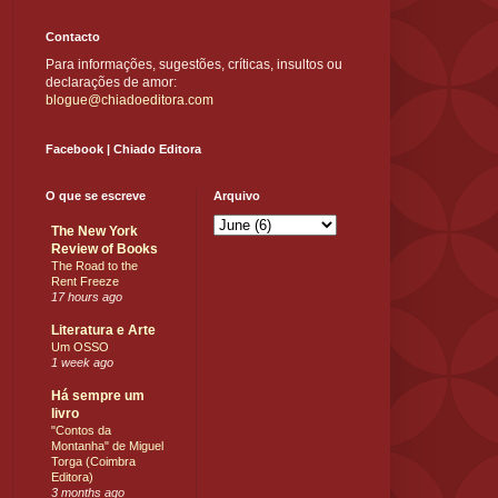
Contacto
Para informações, sugestões, críticas, insultos ou
declarações de amor:
blogue@chiadoeditora.com
Facebook | Chiado Editora
O que se escreve
Arquivo
The New York
Review of Books
The Road to the
Rent Freeze
17 hours ago
Literatura e Arte
Um OSSO
1 week ago
Há sempre um
livro
"Contos da
Montanha" de Miguel
Torga (Coimbra
Editora)
3 months ago