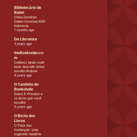
Bibliotecário de
Babel
China Dominan
Dalam Investasi KEK
Indonesia
7 months ago
Da Literatura
3 years ago
theBookseller.co
m
Gollancz lands multi-
book deal with debut
novelist Andrew
4 years ago
O Cantinho do
Bookoholic
Sobre E-Primatur e
os livros que você
escolhe
6 years ago
O Bicho dos
Livros
O Pack das
mudanças: uma
sugestão natalícia