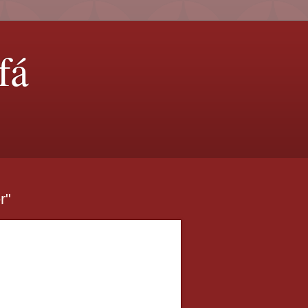
fá
r"