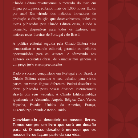
Chiado Editora revolucionou o mercado do livro em
língua portuguesa, editando mais de 1.000 novos títulos
por ano! Em virtude dos métodos inovadores de
produção e distribuição que desenvolvemos, todos os
livros publicados pela Chiado Editora estão, a todo o
momento, disponíveis para todos os Leitores, nas
maiores redes livreiras de Portugal e do Brasil.
A política editorial seguida pela Chiado Editora visa
democratizar o mundo editorial, gerando as melhores
oportunidades para os Autores, e oferecendo aos
Leitores excelentes obras, de variadíssimos géneros, a
um preço justo e sem preconceitos.
Dado o sucesso conquistado em Portugal e no Brasil, a
Chiado Editora expandiu o seu trabalho para vários
países, em várias línguas diferentes. Poderá descobrir as
obras publicadas pelas nossas divisões internacionais
através dos seus websites. A Chiado Editora publica
igualmente na Alemanha, Angola, Bélgica, Cabo-Verde,
Espanha, Estados Unidos da America, França,
Luxemburgo, Irlanda e Reino Unido.
Convidamo-lo a descobrir os nossos livros.
Temos sempre um livro que será um desafio
para si. O nosso desafio é merecer que os
nossos livros façam parte da sua vida.